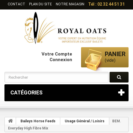
Tél : 02 32 44 51 31
CONTACT
PLAN DU SITE
NOTRE MAGASIN
PANIER
Votre Compte
Connexion
(vide)
CATÉGORIES
Baileys Horse Feeds
Usage Général / Loisirs
BEM.
Everyday High Fibre Mix