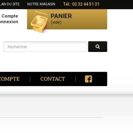
Tél : 02 32 44 51 31
LAN DU SITE
NOTRE MAGASIN
PANIER
e Compte
onnexion
(vide)
COMPTE
CONTACT