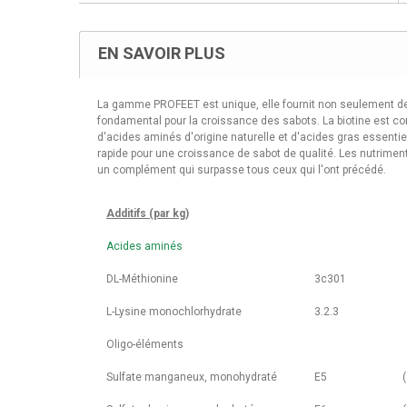
EN SAVOIR PLUS
La gamme PROFEET est unique, elle fournit non seulement des 
fondamental pour la croissance des sabots. La biotine est c
d'acides aminés d'origine naturelle et d'acides gras essentie
rapide pour une croissance de sabot de qualité. Les nutriment
un complément qui surpasse tous ceux qui l'ont précédé.
Additifs (par kg)
Acides aminés
DL-Méthionine
3c301
L-Lysine monochlorhydrate
3.2.3
Oligo-éléments
Sulfate manganeux, monohydraté
E5