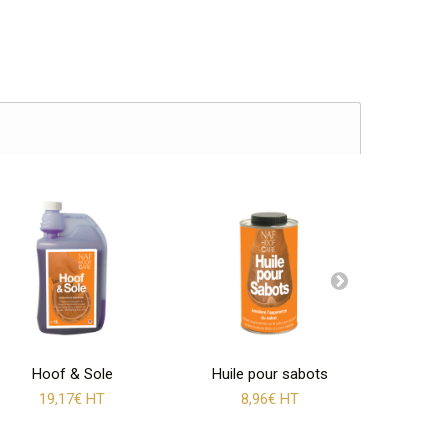
Hoof & Sole
Huile pour sabots
PROFEET
19,17€ HT
8,96€ HT
1