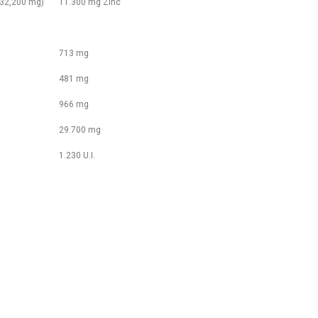
(32,200 mg)
11.300 mg Zinc
713 mg
481 mg
966 mg
29.700 mg
1.230 U.I.