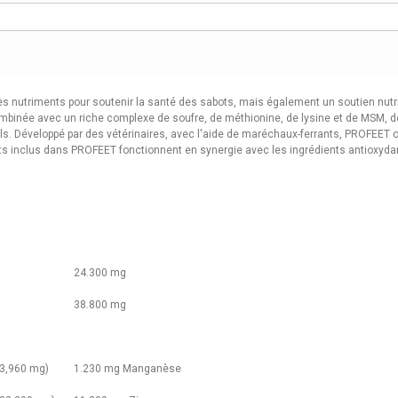
nutriments pour soutenir la santé des sabots, mais également un soutien nutriti
ombinée avec un riche complexe de soufre, de méthionine, de lysine et de MSM, d
ls. Développé par des vétérinaires, avec l'aide de maréchaux-ferrants, PROFEET of
s inclus dans PROFEET fonctionnent en synergie avec les ingrédients antioxydants
24.300 mg
38.800 mg
(3,960 mg)
1.230 mg Manganèse