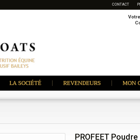
CONTACT
P
Votr
C
LA SOCIÉTÉ
REVENDEURS
MON 
PROFEET Poudre