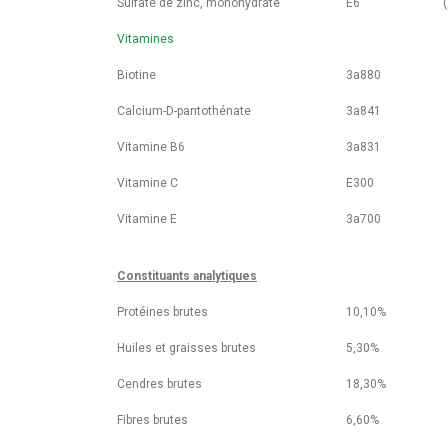
Sulfate de zinc, monohydraté
E6
Vitamines
Biotine
3a880
Calcium-D-pantothénate
3a841
Vitamine B6
3a831
Vitamine C
E300
Vitamine E
3a700
Constituants analytiques
Protéines brutes
10,10%
Huiles et graisses brutes
5,30%
Cendres brutes
18,30%
Fibres brutes
6,60%