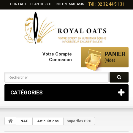
Tél : 02 32 44 51 31
CONTACT
PLAN DU SITE
NOTRE MAGASIN
PANIER
Votre Compte
Connexion
(vide)
CATÉGORIES
NAF
Articulations
Superflex PRO