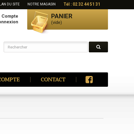
Tél : 02 32 44 51 31
LAN DU SITE
NOTRE MAGASIN
PANIER
e Compte
onnexion
(vide)
COMPTE
CONTACT