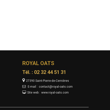
ROYAL OATS
Tél. :
02 32 44 51 31
27390 Saint-Pierre-de-Cernières
E-mail :
contact@royal-oats.com
Site web :
www.royal-oats.com