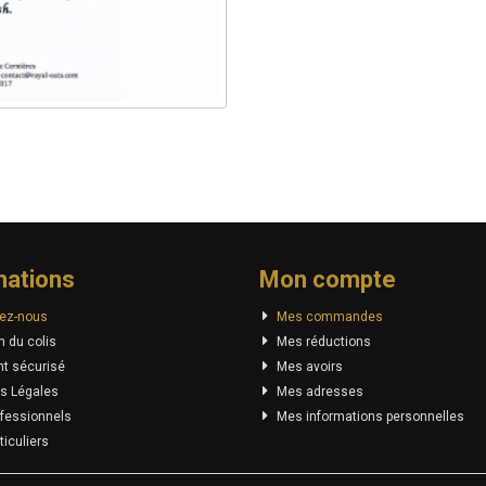
mations
Mon compte
ez-nous
Mes commandes
n du colis
Mes réductions
t sécurisé
Mes avoirs
s Légales
Mes adresses
fessionnels
Mes informations personnelles
iculiers