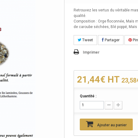
Retrouvez les vertus du véritable mas
qualité.
Composition : Orge floconnée, Maïs m
de caroube séchées, Blé poppé, Maïs 
Tweet
Partager
Pin
Imprimer
21,44€
HT
23,5
Quantité :
Ajouter au panier