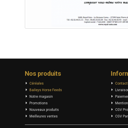
Nos produits
Infor
Céréales
Contact
Baileys Horse Feeds
Livraiso
Notre magasin
Paiemen
Promotions
Mention
Nouveaux produits
CGV Pro
Meilleures ventes
CGV Part